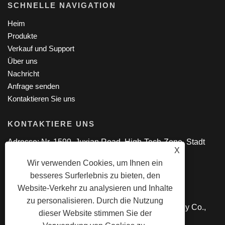
SCHNELLE NAVIGATION
Heim
Produkte
Verkauf und Support
Über uns
Nachricht
Anfrage senden
Kontaktieren Sie uns
KONTAKTIERE UNS
Adresse: Nr. 1599, Juxian Road, High-Tech-Zone, Stadt
X
Ningbo, Provinz Zhejiang, China
Wir verwenden Cookies, um Ihnen ein
Tel: +86-574-55712633
besseres Surferlebnis zu bieten, den
Email:
jessie@dayatech.cc
Website-Verkehr zu analysieren und Inhalte
zu personalisieren. Durch die Nutzung
Copyright © 2024 Ningbo Dayatech Technology Co.,
dieser Website stimmen Sie der
Ltd. Alle Rechte vorbehalten.