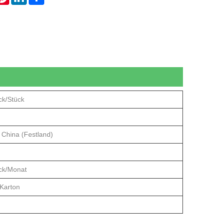
ck/Stück
 China (Festland)
ck/Monat
/Karton