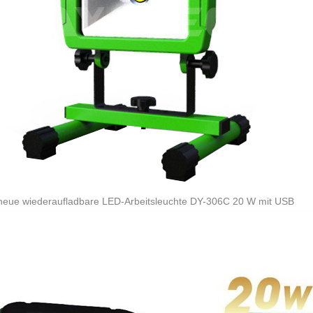
neue wiederaufladbare LED-Arbeitsleuchte DY-306C 20 W mit USB