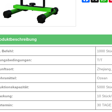
oduktbeschreibung
. Befehl:
1000 Stü
ungsbedingungen:
T/T
unftsort:
Zhejiang,
hrsmittel:
Ozean
uktionskapazität:
5000 Stü
ackung:
10 Stück
rtermin:
30 TAGE