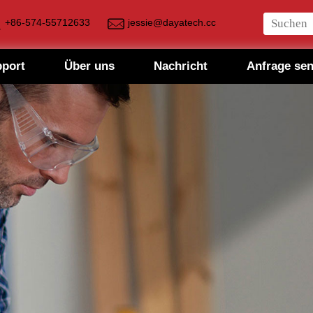
+86-574-55712633
jessie@dayatech.cc
pport
Über uns
Nachricht
Anfrage se