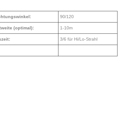
chtungswinkel:
90/120
weite (optimal):
1-10m
szeit:
3/6 für Hi/Lo-Strahl