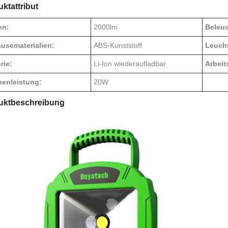
ktattribut
en:
2000lm
Beleu
usematerialien:
ABS-Kunststoff
Leucht
rie:
Li-Ion wiederaufladbar
Arbeit
enleistung:
20W
uktbeschreibung