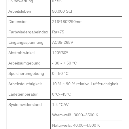
IP-Bewertung
IP 55
Arbeitsleben
50.000 Std
Dimension
216*180*290mm
Farbwiedergabeindex
Ra>75
Eingangsspannung
AC85-265V
Abstrahlwinkel
120º/60º
Arbeitsumgebung
- 30 - + 50 °C
Speicherumgebung
0 - 50 °C
Arbeitsfeuchtigkeit
10 % ~ 90 % relative Luftfeuchtigkeit
Ladetemperatur
0°C--45°C
Systemwiderstand
1,4 °C/W
Warmweiß: 3000–3500 K
Naturweiß: 40.00–4.500 K